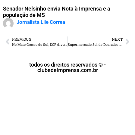
Senador Nelsinho envia Nota à Imprensa e a
população de MS
Jornalista Lile Correa
PREVIOUS
NEXT
No Mato Grosso do Sul, DOF divulga edital do XI CEPFRON
Supermercado Sol de Dourados celebra o sucesso da campanha “Show de Prêmios de Natal”
todos os direitos reservados © -
clubedeimprensa.com.br