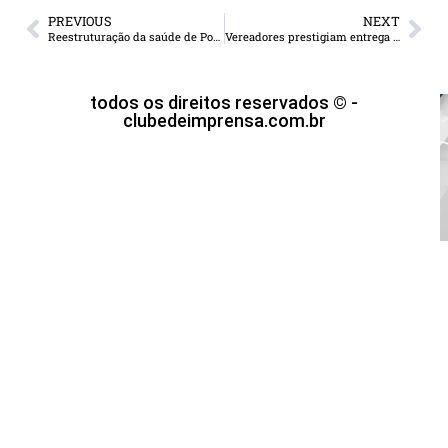
PREVIOUS
NEXT
Reestruturação da saúde de Ponta Porã recebe mais de R$ 9 milhões do “Avança Saúde”
Vereadores prestigiam entrega de investimentos na saúde de Ponta Porã
todos os direitos reservados © -
clubedeimprensa.com.br