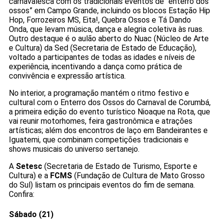
carnavalesca com os tradicionais eventos de “enterro dos
ossos” em Campo Grande, incluindo os blocos Estação Hip
Hop, Forrozeiros MS, Eita!, Quebra Ossos e Tá Dando
Onda, que levam música, dança e alegria coletiva às ruas.
Outro destaque é o aulão aberto do Nuac (Núcleo de Arte
e Cultura) da Sed (Secretaria de Estado de Educação),
voltado a participantes de todas as idades e níveis de
experiência, incentivando a dança como prática de
convivência e expressão artística.
No interior, a programação mantém o ritmo festivo e
cultural com o Enterro dos Ossos do Carnaval de Corumbá,
a primeira edição do evento turístico Nioaque na Rota, que
vai reunir motorhomes, feira gastronômica e atrações
artísticas; além dos encontros de laço em Bandeirantes e
Iguatemi, que combinam competições tradicionais e
shows musicais do universo sertanejo.
A
Setesc
(Secretaria de Estado de Turismo, Esporte e
Cultura) e a
FCMS
(Fundação de Cultura de Mato Grosso
do Sul) listam os principais eventos do fim de semana.
Confira:
Sábado (21)