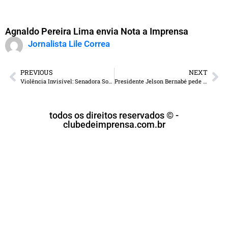
Agnaldo Pereira Lima envia Nota a Imprensa
Jornalista Lile Correa
PREVIOUS
NEXT
Violência Invisível: Senadora Soraya Thronicke propõe punição rigorosa para crimes digitais contra mulheres
Presidente Jelson Bernabé pede unidade e qualidade nos serviços em reunião com servidores
todos os direitos reservados © -
clubedeimprensa.com.br