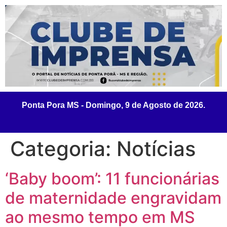
Categoria:
Notícias
‘Baby boom’: 11 funcionárias
de maternidade engravidam
ao mesmo tempo em MS