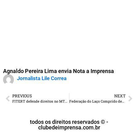
Agnaldo Pereira Lima envia Nota a Imprensa
Jornalista Lile Correa
PREVIOUS
NEXT
FITERT defende direitos no MTE – Lei do Trabalhador Multimídia
Federação do Laço Comprido define regras da temporada 2026 em Assembleia na FAMASUL
todos os direitos reservados © -
clubedeimprensa.com.br