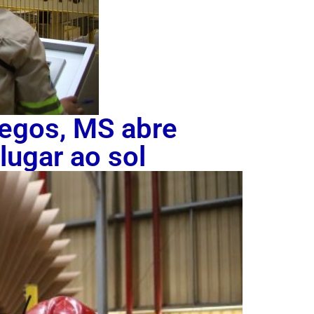
egos, MS abre
ugar ao sol