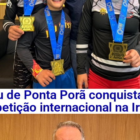
su de Ponta Porã conquist
tição internacional na I