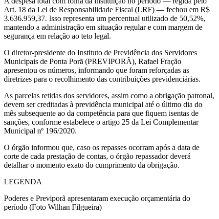
A despesa total com folha da instituição no período — regida pelo
Art. 18 da Lei de Responsabilidade Fiscal (LRF) — fechou em R$
3.636.959,37. Isso representa um percentual utilizado de 50,52%,
mantendo a administração em situação regular e com margem de
segurança em relação ao teto legal.
O diretor-presidente do Instituto de Previdência dos Servidores
Municipais de Ponta Porã (PREVIPORÃ), Rafael Fração
apresentou os números, informando que foram reforçadas as
diretrizes para o recolhimento das contribuições previdenciárias.
As parcelas retidas dos servidores, assim como a obrigação patronal,
devem ser creditadas à previdência municipal até o último dia do
mês subsequente ao da competência para que fiquem isentas de
sanções, conforme estabelece o artigo 25 da Lei Complementar
Municipal nº 196/2020.
O órgão informou que, caso os repasses ocorram após a data de
corte de cada prestação de contas, o órgão repassador deverá
detalhar o momento exato do cumprimento da obrigação.
LEGENDA
Poderes e Previporã apresentaram execução orçamentária do
período (Foto Wilhan Filgueira)