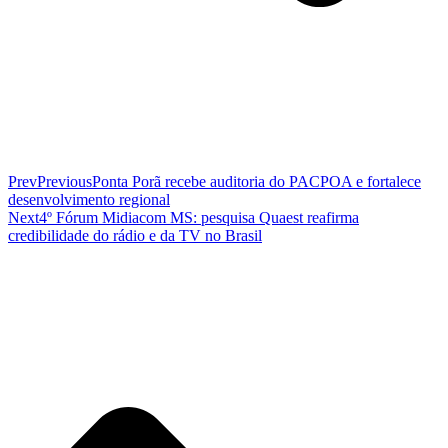
Prev
Previous
Ponta Porã recebe auditoria do PACPOA e fortalece
desenvolvimento regional
Next
4º Fórum Midiacom MS: pesquisa Quaest reafirma
credibilidade do rádio e da TV no Brasil