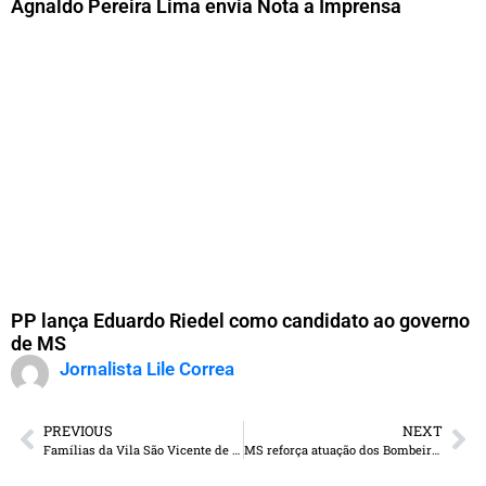
Agnaldo Pereira Lima envia Nota a Imprensa
PP lança Eduardo Riedel como candidato ao governo
de MS
Jornalista Lile Correa
PREVIOUS
NEXT
Famílias da Vila São Vicente de Paula são beneficiadas com rede de água tratada
MS reforça atuação dos Bombeiros com entrega de novas viaturas e formatura de oficiais e soldados temporários