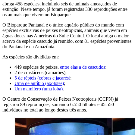
abriga 458 espécies, incluindo seis de animais ameaçados de
extinção. Neste tempo, já foram registradas 330 reproduções entre
os animais que vivem no Bioparque.
O Bioparque Pantanal é o único aquário público do mundo com
espécies exclusivas de peixes neotropicais, animais que vivem em
águas doces nas Américas do Sul e Central. O local abriga o maior
acervo da espécie cascudo já reunido, com 81 espécies provenientes
do Pantanal e da Amazônia.
As espécies são divididas em:
449 espécies de peixes,
entre elas a de cascudos
;
2 de crustáceos (camarões);
5 de répteis (cobras e jacarés)
;
Uma de anfíbio (axolotes)
;
Um mamífero (uma loba)
.
O Centro de Conservação de Peixes Neotropicais (CCPN) já
registrou 89 reproduções, somando 6.550 filhotes e 45.550
indivíduos no total ao longo destes três anos.