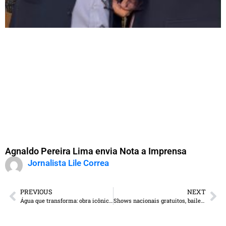
Agnaldo Pereira Lima envia Nota a Imprensa
Jornalista Lile Correa
PREVIOUS
NEXT
Água que transforma: obra icônica vai levar segurança hídrica às aldeias Jaguapiru e Bororó
Shows nacionais gratuitos, bailes e a tradição do Laço Comprido movimentam Antônio João