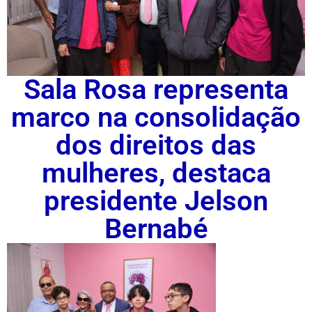
Sala Rosa representa
marco na consolidação
dos direitos das
mulheres, destaca
presidente Jelson
Bernabé