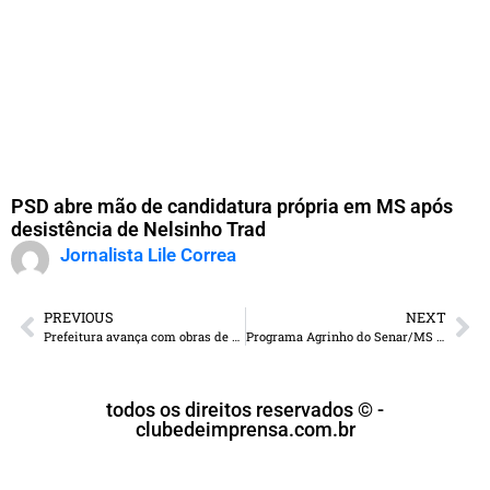
PSD abre mão de candidatura própria em MS após
desistência de Nelsinho Trad
Jornalista Lile Correa
PREVIOUS
NEXT
Prefeitura avança com obras de pavimentação no Parque dos Ipês III e Jardim Botânico
Programa Agrinho do Senar/MS completa 12 anos com recorde de 612 escolas inscritas
todos os direitos reservados © -
clubedeimprensa.com.br