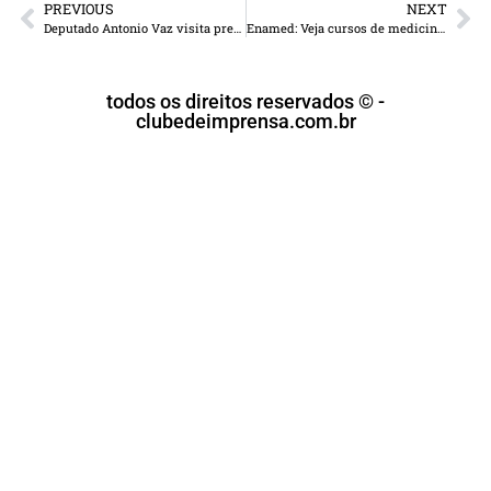
PREVIOUS
NEXT
Deputado Antonio Vaz visita presidente da Câmara e reforça apoio com emendas para Ponta Porã
Enamed: Veja cursos de medicina que terão sanções por desempenho ruim
todos os direitos reservados © -
clubedeimprensa.com.br