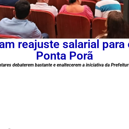
m reajuste salarial para
Ponta Porã
ares debaterem bastante e enaltecerem a iniciativa da Prefeitu