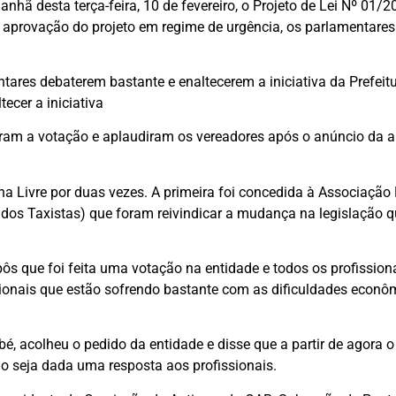
ã desta terça-feira, 10 de fevereiro, o Projeto de Lei Nº 01/20
aprovação do projeto em regime de urgência, os parlamentares 
tares debaterem bastante e enaltecerem a iniciativa da Prefeit
ecer a iniciativa
m a votação e aplaudiram os vereadores após o anúncio da apr
a Livre por duas vezes. A primeira foi concedida à Associação
dos Taxistas) que foram reivindicar a mudança na legislação q
xpôs que foi feita uma votação na entidade e todos os profissi
ionais que estão sofrendo bastante com as dificuldades econôm
é, acolheu o pedido da entidade e disse que a partir de agora 
go seja dada uma resposta aos profissionais.